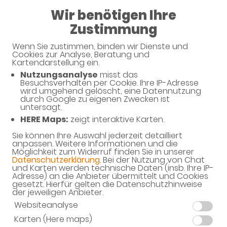
Wir benötigen Ihre
Geschlossen
Zustimmung
Fockbeker Apotheke
Wenn Sie zustimmen, binden wir Dienste und
Cookies zur Analyse, Beratung und
Kartendarstellung ein.
Nutzungsanalyse
misst das
Besuchsverhalten per Cookie. Ihre IP-Adresse
Unverbindliche Arzneimittel-
wird umgehend gelöscht, eine Datennutzung
durch Google zu eigenen Zwecken ist
Reservierung
untersagt.
HERE Maps:
zeigt interaktive Karten.
Fockbeker Apotheke
Rendsburger Str. 19, 24787 Fockbek
Sie können Ihre Auswahl jederzeit detailliert
anpassen. Weitere Informationen und die
Möglichkeit zum Widerruf finden Sie in unserer
Eine Bearbeitung und Abholung der unverbindlichen
Datenschutzerklärung
. Bei der Nutzung von Chat
Arzneimittel-Reservierung ist nur während der
und Karten werden technische Daten (insb. Ihre IP-
Öffnungszeiten möglich.
Adresse) an die Anbieter übermittelt und Cookies
gesetzt. Hierfür gelten die Datenschutzhinweise
der jeweiligen Anbieter.
Websiteanalyse
Karten (Here maps)